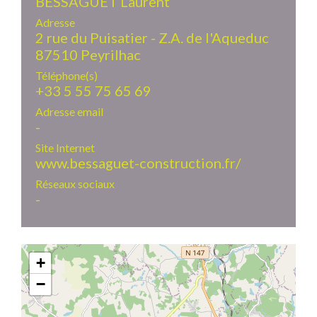
BESSAGUET Laurent
Adresse
2 rue du Puisatier - Z.A. de l'Aqueduc
87510 Peyrilhac
Téléphone(s)
+33 5 55 75 65 69
Adresse email
-
Site Internet
www.bessaguet-construction.fr/
Réseaux sociaux
-
+
−