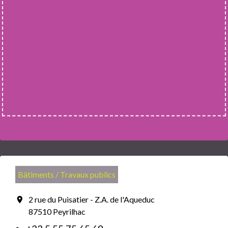
Bâtiments / Travaux publics
2 rue du Puisatier - Z.A. de l'Aqueduc
location_on
87510 Peyrilhac