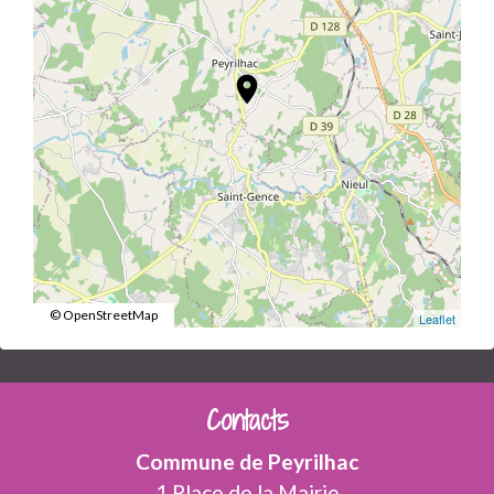
location_on
© OpenStreetMap
Leaflet
Contacts
Commune de Peyrilhac
1 Place de la Mairie