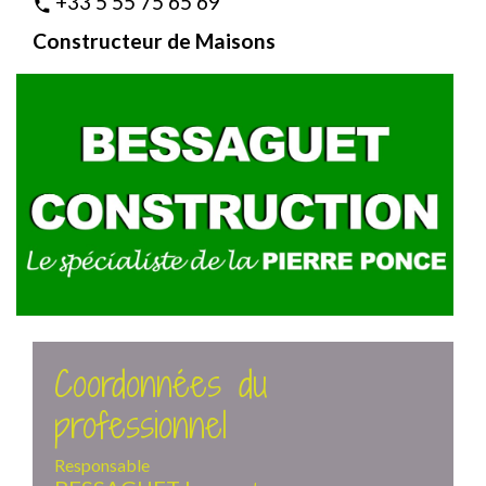
+33 5 55 75 65 69
phone
Constructeur de Maisons
Coordonnées du
professionnel
Responsable