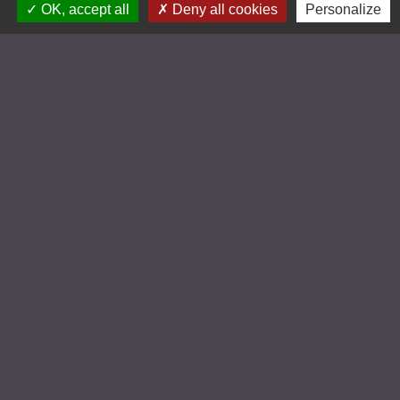
OK, accept all
Deny all cookies
Personalize
Liens
Limoges Métropole
SIEPEA
Mairie de Saint Gence
Mairie de Veyrac
Mairie de Nieul
Jumelages
Larraga (Ville espagnole jumelée avec Peyrilhac
depuis 1991)
Mentions légales
-
Politique de confidentialité
-