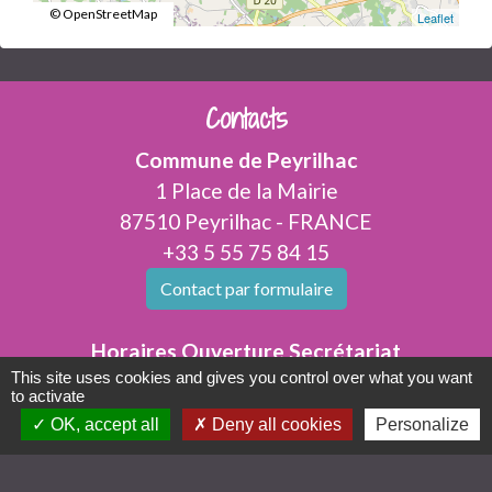
© OpenStreetMap
Leaflet
Contacts
Commune de Peyrilhac
1 Place de la Mairie
87510 Peyrilhac - FRANCE
+33 5 55 75 84 15
Contact par formulaire
Horaires Ouverture Secrétariat
This site uses cookies and gives you control over what you want
Lundi : 9h00-12h30 14h30-18h00
to activate
Mardi : 9h00-12h30
OK, accept all
Deny all cookies
Personalize
Mercredi : 9h00-12h00
Jeudi : 9h00-12h30 14h30-18h00