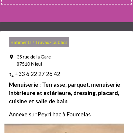
Bâtiments / Travaux publics
35 rue de la Gare
location_on
87510 Nieul
+33 6 22 27 26 42
phone
Menuiserie : Terrasse, parquet, menuiserie
intérieure et extérieure, dressing, placard,
cuisine et salle de bain
Annexe sur Peyrilhac à Fourcelas